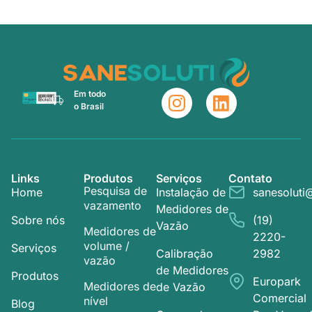
Em todo
o Brasil
Links
Produtos
Serviços
Contato
Pesquisa de
Home
Instalação de
sanesoluti
vazamento
Medidores de
Sobre nós
(19)
Vazão
Medidores de
2220-
volume /
Serviços
Calibração
2982
vazão
de Medidores
Produtos
Europark
Medidores de
de Vazão
Comercial
nível
Blog